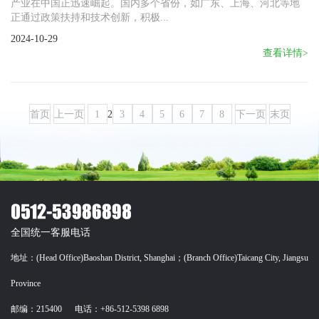
产业在中国正迅速崛起。国内多个省份，如广东、上海、河北等地
正通过政策扶持和技术创新，积极...
2024-10-29
查看详情>
首页
上一页
1
2
3
4
5
6
7
8
下一页
末页
全国统一客服电话
地址：(Head Office)Baoshan District, Shanghai；(Branch Office)Taicang City, Jiangsu
Province
邮编：215400 电话：+86-512-5398 6898