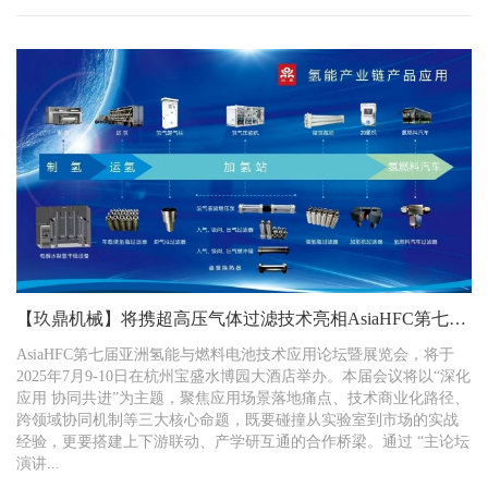
【玖鼎机械】将携超高压气体过滤技术亮相AsiaHFC第七届
亚洲氢能大会
AsiaHFC第七届亚洲氢能与燃料电池技术应用论坛暨展览会，将于
2025年7月9-10日在杭州宝盛水博园大酒店举办。本届会议将以“深化
应用 协同共进”为主题，聚焦应用场景落地痛点、技术商业化路径、
跨领域协同机制等三大核心命题，既要碰撞从实验室到市场的实战
经验，更要搭建上下游联动、产学研互通的合作桥梁。通过 “主论坛
演讲...