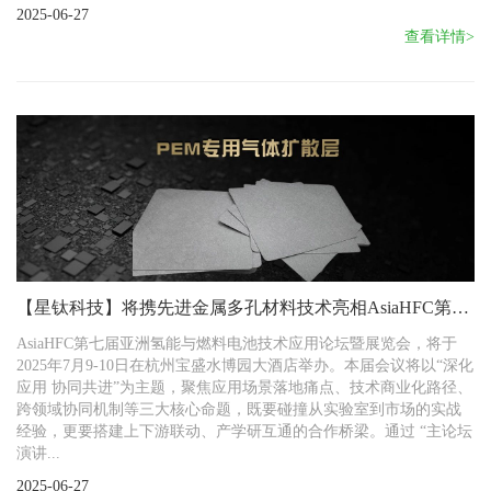
2025-06-27
查看详情>
【星钛科技】将携先进金属多孔材料技术亮相AsiaHFC第七
届亚洲氢能大会
AsiaHFC第七届亚洲氢能与燃料电池技术应用论坛暨展览会，将于
2025年7月9-10日在杭州宝盛水博园大酒店举办。本届会议将以“深化
应用 协同共进”为主题，聚焦应用场景落地痛点、技术商业化路径、
跨领域协同机制等三大核心命题，既要碰撞从实验室到市场的实战
经验，更要搭建上下游联动、产学研互通的合作桥梁。通过 “主论坛
演讲...
2025-06-27