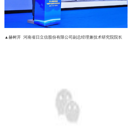
▲赫树开
河南省日立信股份有限公司副总经理兼技术研究院院长