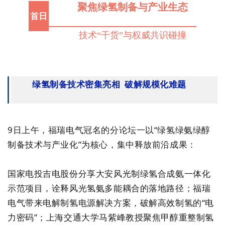
聚焦绿氢制备与产业生态
首日
技术“干货”与权威共识碰撞
绿氢制备技术密集亮相 破解规模化难题
9日上午，福瑞电气冠名的分论坛一以“绿氢绿氨绿醇
制备技术与产业化”为核心，集中释放前沿成果：
国家电投吉电股份分享大安风光制绿氢合成氨一体化
示范项目，诠释风光氢氨多能耦合的落地路径；
福瑞
电气带来电解制氢电源解决方案，破解高效制氢的“电
力密码”；
上海交通大学马紫峰教授聚焦甲醇重整制氢