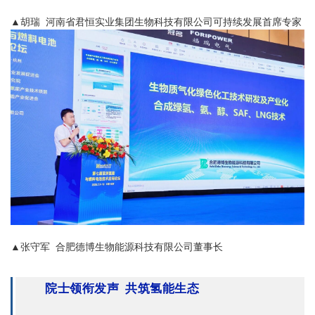
▲胡瑞 河南省君恒实业集团生物科技有限公司可持续发展首席专家
▲张守军 合肥德博生物能源科技有限公司董事长
院士领衔发声 共筑氢能生态