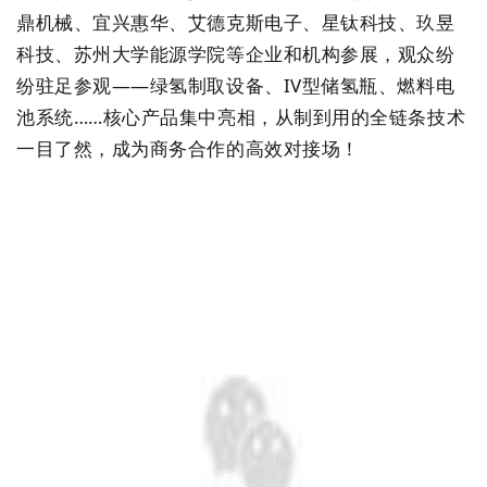
鼎机械、宜兴惠华、艾德克斯电子、星钛科技、玖昱
科技、苏州大学能源学院等企业和机构参展，观众纷
纷驻足参观——绿氢制取设备、IV型储氢瓶、燃料电
池系统……核心产品集中亮相，从制到用的全链条技术
一目了然，成为商务合作的高效对接场！