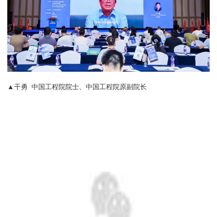
▲干勇 中国工程院院士、中国工程院原副院长