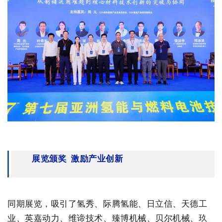
展览颁奖 激励产业创新
同期展览，吸引了
氢秀、际腾氢能、日立信、天德工
业、英嘉动力、维谛技术、臻博机械、贝尔机械、玖