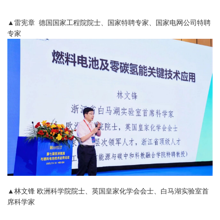
▲雷宪章 德国国家工程院院士、国家特聘专家、国家电网公司特聘
专家
▲林文锋 欧洲科学院院士、英国皇家化学会会士、白马湖实验室首
席科学家