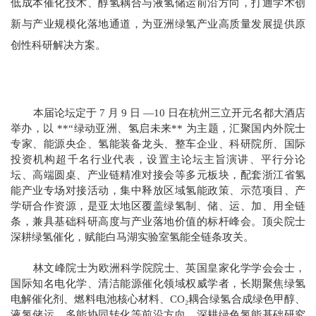
低成本催化技术、醇氢耦合与
液氢储运
前沿方向，打通学术创
新与产业规模化落地通道，为亚洲绿氢产业高质量发展提供原
创性科研解决方案。
本届论坛定于 7 月 9 日 —10 日在杭州三立开元名都大酒店
举办，以 **“绿动亚洲、氢启未来** 为主题，汇聚国内外院士
专家、能源央企、氢能装备龙头、整车企业、科研院所、国际
投资机构超千名行业代表，设置主论坛主旨演讲、平行分论
坛、高端圆桌、产业链精准对接会等多元板块，配套浙江省氢
能产业专场对接活动，集中释放区域氢能政策、示范项目、产
学研合作资源，是亚太地区覆盖绿氢制、储、运、加、用全链
条，兼具基础科研高度与产业落地价值的标杆峰会。顶尖院士
深耕绿氢催化，赋能白马湖实验室氢能全链条攻关。
林文峰院士为
欧洲科学院院士
、英国皇家化学学会会士，
国际知名电化学、清洁能源催化领域权威学者，长期聚焦绿氢
电解催化剂、燃料电池核心材料、CO₂耦合绿氢合成绿色甲醇、
液氢储运、多能协同转化等前沿方向，深耕绿色氢能基础研究