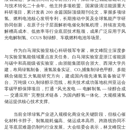
与技术转化二十余年。他主持多项欧盟、国家级清洁能源重大
科研项目，累计发表 200 余篇国际顶级期刊论文，掌握多项绿
氢、燃料电池核心发明专利，长期推动中英及全球氢能产学研
协同创新，在原子分子层面解析电催化制氢机理，持续攻克电
解槽高成本、低效率等行业底层技术瓶颈，成果广泛应用于风
光电解制氢、CCUS 制绿醇、车载燃料电池等场景。
作为白马湖实验室核心科研领军专家，
林文峰院士
深度参
与实验室氢能领域重点攻关任务。白马湖实验室是浙江省能源
与碳中和高能级省实验室，由浙能集团联合浙大、西湖大学共
建，布局绿氢制备、液氢装备实证、CO₂捕集制绿色甲醇、多能
耦合储能五大氢能研究方向，建成国内领先液氢装备验证平
台、万吨级 CO₂制绿醇示范线，相关技术成功落地杭州亚运会
零碳甲醇保障项目，打通 “风光发电 — 电解制氢 — 绿醇合成
— 交通应用” 完整技术链条，为国内醇氢一体化、大规模液氢
储运提供核心技术支撑。
当前全球绿氢产业进入规模化商业化关键阶段，但核心催
化材料卡脖子、制氢能耗偏高、储运成本高昂、跨路线协同不
足等底层难题仍制约行业发展。大会组委会表示，林文峰院士